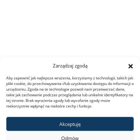
Praca naukowo-dydaktyczna
Sprawy administracyjne
Sprawy pracownicze
Kontakt
Zarządzaj zgodą
Aby zapewnić jak najlepsze wrażenia, korzystamy z technologii, takich jak
pliki cookie, do przechowywania i/lub uzyskiwania dostępu do informacji o
urządzeniu. Zgoda na te technologie pozwoli nam przetwarzać dane,
takie jak zachowanie podczas przeglądania lub unikalne identyfikatory na
tej stronie. Brak wyrażenia zgody lub wycofanie zgody może
niekorzystnie wpłynąć na niektóre cechy i funkcje.
Akceptuję
Leaflet
|
©
OpenStreetMap
contributors
+
Odmów