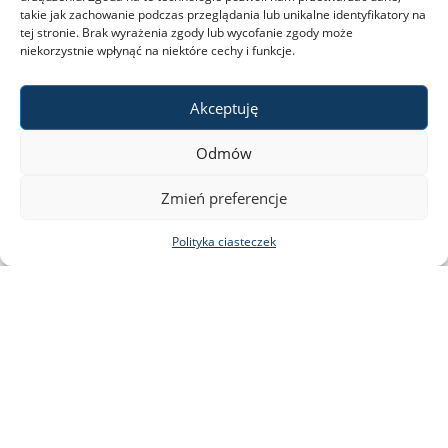
takie jak zachowanie podczas przeglądania lub unikalne identyfikatory na
tej stronie. Brak wyrażenia zgody lub wycofanie zgody może
niekorzystnie wpłynąć na niektóre cechy i funkcje.
Akceptuję
Odmów
Obchody 50. rocznicy śmierci Pier
Zmień preferencje
Paolo Pasoliniego
Polityka ciasteczek
czytaj więcej